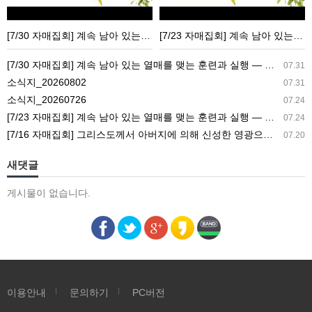
계
계
속
속
[7/30 자매집회] 계속 남아 있는 열매를 맺는 훈련과 실행 ― 교회생활을 가정으로 가져감
[7/23 자매집회] 계속 남아 있는 열매를 맺는 훈련과 실행 ― 새 길 실행의 필요성과 전망
남
남
아
아
[7/30 자매집회] 계속 남아 있는 열매를 맺는 훈련과 실행 ― 교회생활을 가정으로 가져감
07.31
있
있
소식지_20260802
07.31
는
는
소식지_20260726
07.24
열
열
[7/23 자매집회] 계속 남아 있는 열매를 맺는 훈련과 실행 ― 새 길 실행의 필요성과 전망
07.24
매
매
[7/16 자매집회] 그리스도께서 아버지에 의해 신성한 영광으로 영광스럽게 되신 결과 ― 아버지의 집과 참포도나무와 새 아이의 기능
07.20
를
를
맺
맺
새댓글
는
는
게시물이 없습니다.
훈
훈
련
련
과
과
실
실
행
행
―
―
이용안내
문의하기
PC버전
교
새