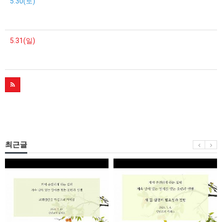
5.30(토)
5.31(일)
최근글
[7/30
[7/23
자
자
매
매
집
집
회]
회]