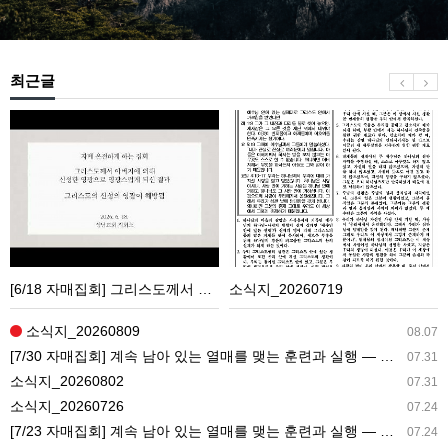
최근글
[6/18
소
자
식
매
지
집
_20260719
회]
그
리
[6/18 자매집회] 그리스도께서 아버지에 의해 신성한 영광으로 영광스럽게 되신 결과 ― 그리스도의 신성의 영광이 해방됨
소식지_20260719
스
도
소식지_20260809
08.07
께
[7/30 자매집회] 계속 남아 있는 열매를 맺는 훈련과 실행 ― 교회생활을 가정으로 가져감
07.31
서
소식지_20260802
07.31
아
소식지_20260726
07.24
버
[7/23 자매집회] 계속 남아 있는 열매를 맺는 훈련과 실행 ― 새 길 실행의 필요성과 전망
07.24
지