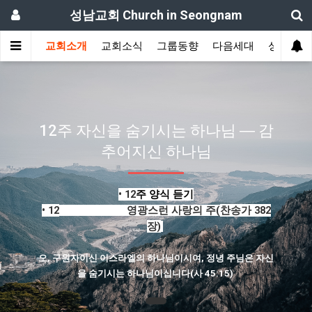
성남교회 Church in Seongnam
교회소개
교회소식
그룹동향
다음세대
성도간증
12주 자신을 숨기시는 하나님 ― 감
추어지신 하나님
​• 12
주 양식 듣기
• 12
주 양식 찬송 -
영광스런 사랑의 주
(
찬송가 382
장)
오, 구원자이신 이스라엘의 하나님이시여, 정녕 주님은 자신
을 숨기시는
하나님이십니다
(사 45:15)