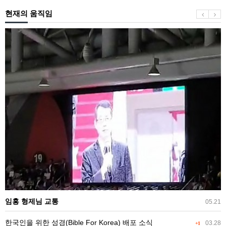
에
현재의 움직임
의
임
해
홍
신
형
성
제
한
님
영
교
광
통
으
로
영
광
스
럽
게
되
임홍 형제님 교통
05.21
신
한국인을 위한 성경(Bible For Korea) 배포 소식
03.28
+1