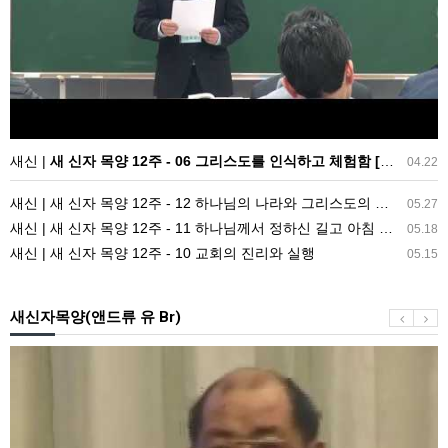
-
의
06
사
그
람
리
(8)
스
도
를
새신 |
새 신자 목양 12주 - 06 그리스도를 인식하고 체험함 [새 신자 목양 12주]
04.22
인
새신 | 새 신자 목양 12주 - 12 하나님의 나라와 그리스도의 다시 오심
식
05.27
새신 | 새 신자 목양 12주 - 11 하나님께서 정하신 길고 아침 부흥
하
05.18
새신 | 새 신자 목양 12주 - 10 교회의 진리와 실행
고
05.15
체
험
새신자목양(앤드류 유 Br)
함
[새
메
신
시
자
지
목
4