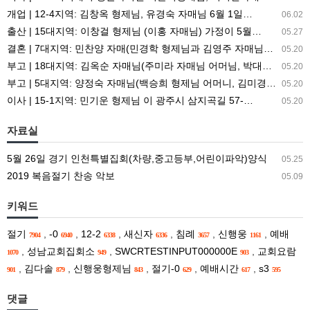
개업 | 12-4지역: 김창옥 형제님, 유경숙 자매님 6월 1일…
06.02
출산 | 15대지역: 이창걸 형제님 (이홍 자매님) 가정이 5월…
05.27
결혼 | 7대지역: 민찬양 자매(민경학 형제님과 김영주 자매님의…
05.20
부고 | 18대지역: 김옥순 자매님(주미라 자매님 어머님, 박대…
05.20
부고 | 5대지역: 양정숙 자매님(백승희 형제님 어머니, 김미경…
05.20
이사 | 15-1지역: 민기운 형제님 이 광주시 삼지곡길 57-…
05.20
자료실
5월 26일 경기 인천특별집회(차량,중고등부,어린이파악)양식
05.25
2019 복음절기 찬송 악보
05.09
키워드
절기
,
-0
,
12-2
,
새신자
,
침례
,
신행웅
,
예배
7904
6940
6338
6336
3657
1161
,
성남교회집회소
,
SWCRTESTINPUT000000E
,
교회요람
1070
949
903
,
김다솔
,
신행웅형제님
,
절기-0
,
예배시간
,
s3
901
879
843
629
617
595
댓글