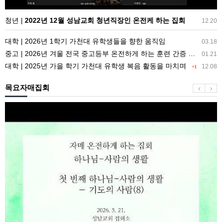
인
온
청년 |
2022년 12월 성남교회 청년직장인 온전케 하는 집회
12.20
전
대학 | 2026년 1학기 가천대 유학생들을 향한 움직임
케
03.18
중고 | 2026년 겨울 전국 중고등부 온전하게 하는 훈련 간증 및 소감
하
01.21
대학 | 2025년 가을 학기 가천대 유학생 복음 활동을 마치며
는
12.08
+1
집
목요자매집회
회
[5/21
자
매
집
회]
하
나
님-
사
람