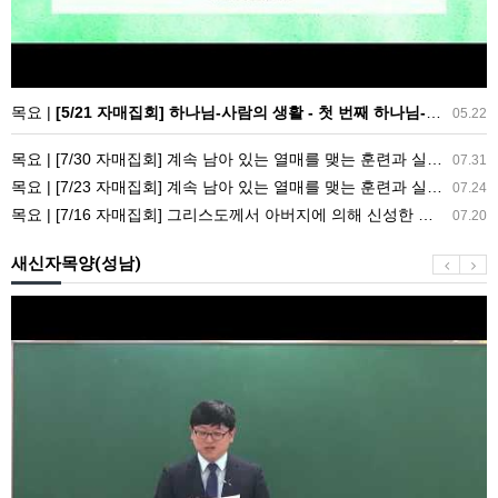
의
생
활
-
목요 |
[5/21 자매집회] 하나님-사람의 생활 - 첫 번째 하나님-사람의 생활 ― 기도의 사람(8)
05.22
첫
목요 | [7/30 자매집회] 계속 남아 있는 열매를 맺는 훈련과 실행 ― 교회생활을 가정으로 가져감
번
07.31
목요 | [7/23 자매집회] 계속 남아 있는 열매를 맺는 훈련과 실행 ― 새 길 실행의 필요성과 전망
째
07.24
목요 | [7/16 자매집회] 그리스도께서 아버지에 의해 신성한 영광으로 영광스럽게 되신 결과 ― 아버지의 집과 참포도나무와 새 아이의 기능
하
07.20
나
새신자목양(성남)
님-
사
새
람
신
의
자
생
목
활
양
―
12
기
주
도