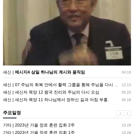
양
삼
12
일
주]
하
나
님
의
계
시
와
움
새신 |
메시지4 삼일 하나님의 계시와 움직임
04.16
직
새신 | 07 주님의 회복 안에서 활력 그룹을 통해 주님을 다시 모셔옴
임
12.13
새신 | 새신자 목양 12 왕국 진리와 주님의 다시 오심
05.25
새신 | 새신자 목양 11 하나님께서 정하신 길과 아침 부흥
05.18
주요일정
기타 | 2023년 가을 장로 훈련 집회 2주
10.28
기타 | 2023년 가을 장로 훈련 집회 1주
10.28