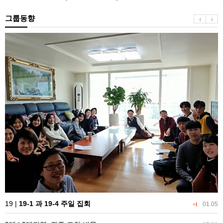
결
과
그룹동향
―
그
19-
리
1
스
과
도
19-
의
4
신
주
성
일
의
집
영
회
광
이
해
방
됨
19 |
19-1 과 19-4 주일 집회
01.05
+1