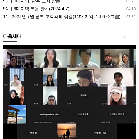
9대 | 9대지역, 광주 교회 방문
05.21
9대 | 9대지역 복음 잔치(2024.4.7)
04.13
11 | 2023년 7월 군포 교회와의 섞임(11대 지역, 13-6 소그룹)
07.31
다음세대
2022
년
12
월
성
남
교
회
청
년
직
장