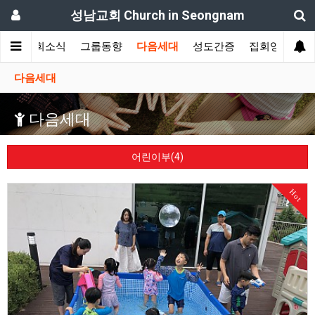
성남교회 Church in Seongnam
개
교회소식
그룹동향
다음세대
성도간증
집회영상
다음세대
다음세대
어린이부(4)
Hot