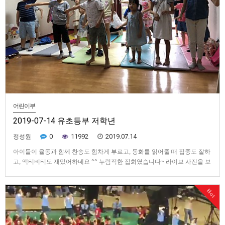
어린이부
2019-07-14 유초등부 저학년
0
11992
2019.07.14
정성원
아이들이 율동과 함께 찬송도 힘차게 부르고, 동화를 읽어줄 때 집중도 잘하
고, 액티비티도 재밌어하네요 ^^ 누림직한 집회였습니다~ 라이브 사진을 보
시려면 위의 링크를 눌러주세요~
Hot