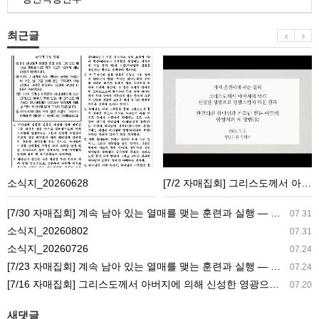
최근글
소
[7/2
식
자
지
매
_20260628
집
회]
그
리
소식지_20260628
[7/2 자매집회] 그리스도께서 아버지에 의해 신성한 영광으로 영광스럽게 되신 결과 ― 완결되신 하나님과 거듭난 믿는 이들의 합병체의 세 방면(1) 성남교회 성남교회 구독자 1.25천명
스
도
[7/30 자매집회] 계속 남아 있는 열매를 맺는 훈련과 실행 ― 교회생활을 가정으로 가져감
07.31
께
소식지_20260802
07.31
서
소식지_20260726
07.24
아
[7/23 자매집회] 계속 남아 있는 열매를 맺는 훈련과 실행 ― 새 길 실행의 필요성과 전망
07.24
버
[7/16 자매집회] 그리스도께서 아버지에 의해 신성한 영광으로 영광스럽게 되신 결과 ― 아버지의 집과 참포도나무와 새 아이의 기능
07.20
지
에
새댓글