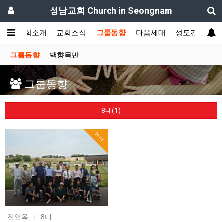
성남교회 Church in Seongnam
교회소개
교회소식
그룹동향
다음세대
성도간증
그룹동향
백향목반
그룹동향
8대(1)
Hot
전연옥
8대
|