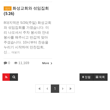
화성교회와 섞임집회
인기
(5.26)
8대지역은 5/26(주일) 화성교회
와 섞임집회를 가졌습니다. 미
리 나오셔서 주차 봉사와 안내
봉사를 해주시고 반갑게 맞아
주셨습니다. 10시부터 찬송을
누리기 시작하여 만찬집회,
신…
더보기
0
11,169
More
정렬
목록
1