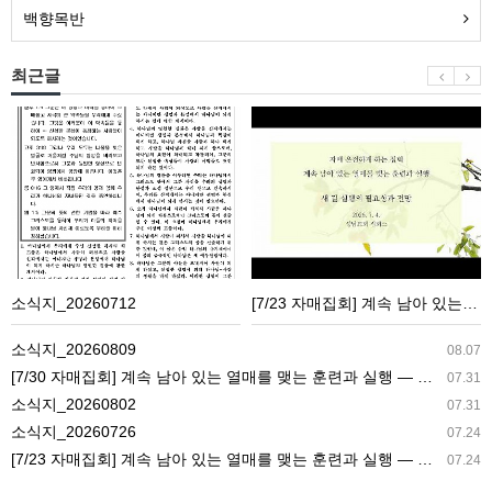
백향목반
최근글
소
[7/23
식
자
지
매
_20260712
집
회]
계
속
소식지_20260712
[7/23 자매집회] 계속 남아 있는 열매를 맺는 훈련과 실행 ― 새 길 실행의 필요성과 전망
남
아
소식지_20260809
08.07
있
[7/30 자매집회] 계속 남아 있는 열매를 맺는 훈련과 실행 ― 교회생활을 가정으로 가져감
07.31
는
소식지_20260802
07.31
열
소식지_20260726
07.24
매
[7/23 자매집회] 계속 남아 있는 열매를 맺는 훈련과 실행 ― 새 길 실행의 필요성과 전망
07.24
를