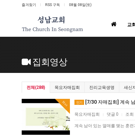
즐겨찾기
RSS 구독
08월 08일(토)
홈
교
으
로
집회영상
전체(288)
목요자매집회
진리교육생명
새신
[7/30 자매집회] 계
Hot
인기
목요자매집회
댓글 0
조회 
|
|
계속 남아 있는 열매를 맺는 훈