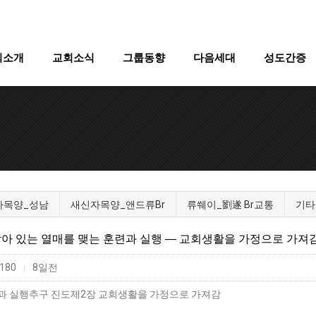
회소개
교회소식
그룹동향
다음세대
성도간증
자목양_성남
새신자목양_앤드류Br
류쒜이_劉遂 Br교통
기타
속 남아 있는 열매를 맺는 훈련과 실행 ― 교회생활을 가정으로 가져
180
8일전
|
련과 실행추구 진도제2장 교회생활을 가정으로 가져감