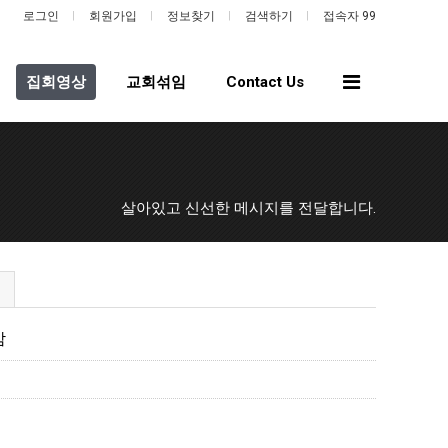
로그인
회원가입
정보찾기
검색하기
접속자 99
전
집회영상
교회섞임
Contact Us
체
메
뉴
살아있고 신선한 메시지를 전달합니다.
감