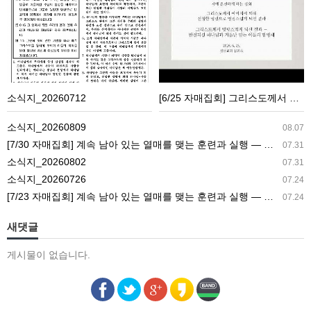
지
매
_20260712
집
회]
그
리
소식지_20260712
[6/25 자매집회] 그리스도께서 아버지에 의해 신성한 영광으로 영광스럽게 되신 결과 ― 그리스도께서 영광스럽게 되신 결과 ― 완결되신 하나님과 거듭난 믿는 이들의 합병체
스
도
소식지_20260809
08.07
께
[7/30 자매집회] 계속 남아 있는 열매를 맺는 훈련과 실행 ― 교회생활을 가정으로 가져감
07.31
서
소식지_20260802
07.31
아
소식지_20260726
07.24
버
[7/23 자매집회] 계속 남아 있는 열매를 맺는 훈련과 실행 ― 새 길 실행의 필요성과 전망
07.24
지
에
새댓글
의
게시물이 없습니다.
해
신
성