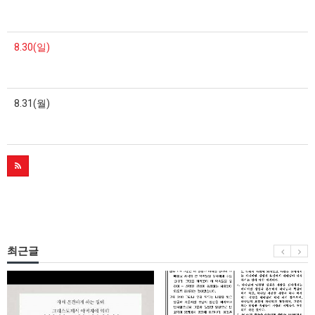
8.30(일)
8.31(월)
최근글
[7/9
소
자
식
매
지