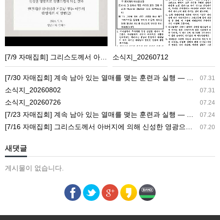
집
_20260712
회]
그
리
[7/9 자매집회] 그리스도께서 아버지에 의해 신성한 영광으로 영광스럽게 되신 결과 ― 완결되신 하나님과 거듭난 믿는 이들의 합병체의 세 방면(2)
소식지_20260712
스
도
[7/30 자매집회] 계속 남아 있는 열매를 맺는 훈련과 실행 ― 교회생활을 가정으로 가져감
07.31
께
소식지_20260802
07.31
서
소식지_20260726
07.24
아
[7/23 자매집회] 계속 남아 있는 열매를 맺는 훈련과 실행 ― 새 길 실행의 필요성과 전망
07.24
버
[7/16 자매집회] 그리스도께서 아버지에 의해 신성한 영광으로 영광스럽게 되신 결과 ― 아버지의 집과 참포도나무와 새 아이의 기능
07.20
지
에
새댓글
의
게시물이 없습니다.
해
신
성
한