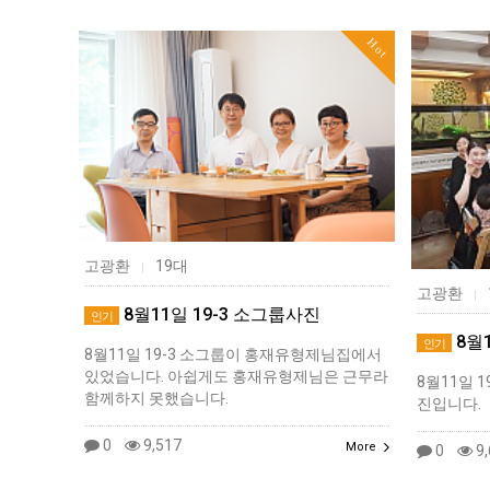
Hot
고광환
19대
|
고광환
|
8월11일 19-3 소그룹사진
인기
8월1
인기
8월11일 19-3 소그룹이 홍재유형제님집에서
있었습니다. 아쉽게도 홍재유형제님은 근무라
8월11일 
함께하지 못했습니다.
진입니다.
0
9,517
More
0
9,