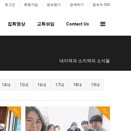
로그인
회원가입
정보찾기
검색하기
접속자 320
전
집회영상
교회섞임
Contact Us
체
메
뉴
대지역과 소지역의 소식들
14대
15대
16대
17대
18대
19대
Hot
Hot