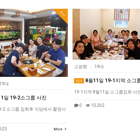
Hot
고광환
19대
|
8월11일 19-1지역 소
인기
19대
19-1지역 8월11일 소그룹집회 사
1일 19-2소그룹 사진
0
10,262
19-2 소그룹 집회후 식당에서 촬영사
623
More