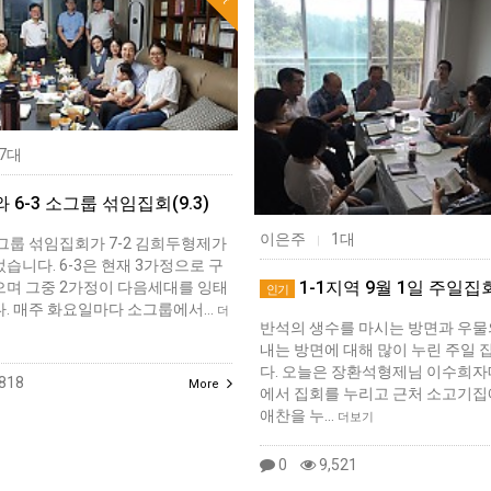
7대
와 6-3 소그룹 섞임집회(9.3)
이은주
1대
|
-3소그룹 섞임집회가 7-2 김희두형제가
습니다. 6-3은 현재 3가정으로 구
1-1지역 9월 1일 주일집회
으며 그중 2가정이 다음세대를 잉태
인기
다. 매주 화요일마다 소그룹에서…
더
반석의 생수를 마시는 방면과 우물
내는 방면에 대해 많이 누린 주일
다. 오늘은 장환석형제님 이수희자
818
More
에서 집회를 누리고 근처 소고기집
애찬을 누…
더보기
0
9,521