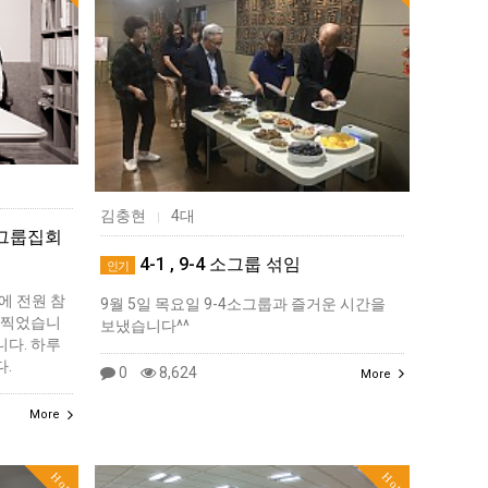
김충현
4대
|
 소그룹집회
4-1 , 9-4 소그룹 섞임
인기
회에 전원 참
9월 5일 목요일 9-4소그룹과 즐거운 시간을
 찍었습니
보냈습니다^^
니다. 하루
.
0
8,624
More
More
Hot
Hot