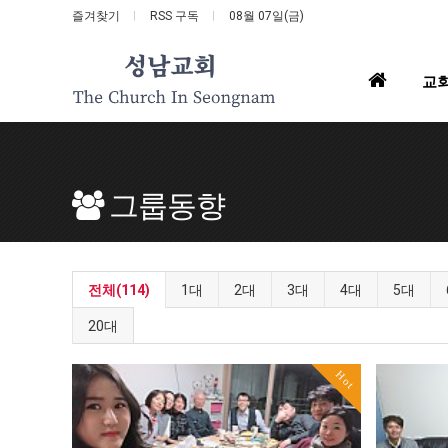
즐겨찾기
RSS 구독
08월 07일(금)
홈
교
으
로
그룹동향
전체(114)
1대
2대
3대
4대
5대
20대
Hot