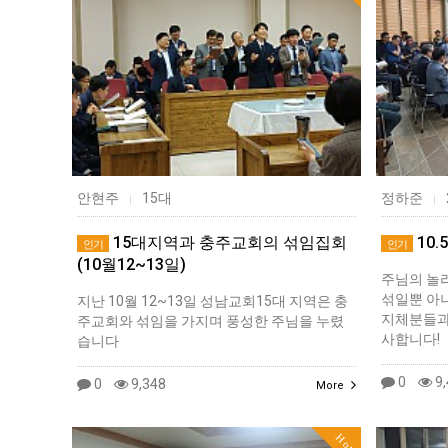
안현주
15대
정하준
|
|
15대지역과 충주교회의 섞임집회
10
인기
인기
(10월12~13일)
주님의 놀
섞일뿐 아
지난 10월 12~13일 성남교회15대 지역은 충
지체분들과
주교회와 섞임을 가지며 풍성한 주님을 누렸
사합니다!
습니다
0
9,
0
9,348
More
Hot