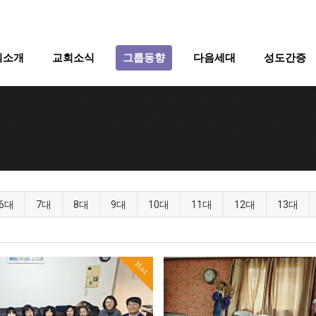
회소개
교회소식
그룹동향
다음세대
성도간증
6대
7대
8대
9대
10대
11대
12대
13대
Hot