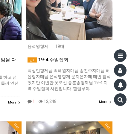
윤석영형제
19대
|
임을 다
19-4 주일집회
인기
박성민형제님 백혜원자매님 송진주자매님 허
윤형자매님 윤석영형제 문지은자매 매번 참석
 하고 점
했지만 이번만 못오신 송훈종형제님 19-4 지
 들려 안전
역 주일집회 사진입니다. 할렐루야
1
12,248
More
More
Hot
Hot