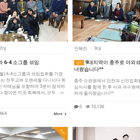
7대
안혜진
9대
|
와 6-4 소그룹 섞임
9대지역이 충주로 야외섞
인기
녀왔습니다^^
(월) 6-4소그룹과 섞임집회를 가졌
-4는 천주교에 오랜세월 다니시다 회
충주 수련원에서 만찬과 신언집회를
신 자매님을 포함하여 3분이 참석하
심식사를 함께 한 후 사과 과수원에
다 찾아온 이곳 회복에서, 모두 …
하게 돌아왔습니다^^
더
0
10,136
464
More
Hot