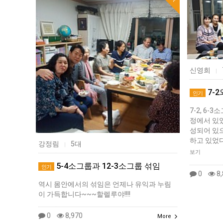
신영희
|
7-2
인기
7-2, 6
정에서 있었
성되어 있
하고 있었
강정림
5대
|
보기
5-4소그룹과 12-3소그룹 섞임
인기
0
8,
역시 몸안에서의 섞임은 언제나 유익과 누림
이 가득합니다~~~할렐루야!!!!
0
8,970
More