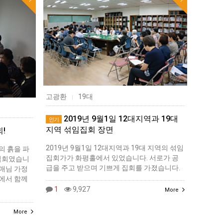
고광환
19대
|
2019년 9월1일 12대지역과 19대
인기
지역 섞임집회 장면
!
2019년 9월1일 12대지역과 19대 지역의 섞임
의 흙을 파
집회가가 화평홀에서 있었습니다. 서로가 공
 집회였습니
급을 주고 받으며 기쁘게 집회를 가졌습니다.
매님 가정
에서 함께
1
9,927
More
More