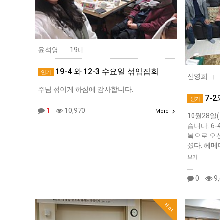
윤석영
19대
|
19-4 와 12-3 수요일 섞임집회
인기
신영희
|
주님 섞이게 하심에 감사합니다.
7-2
인기
1
10,970
More
10월28일
습니다. 6
복으로 오
셨다. 헤메
보기
0
9,
Hot