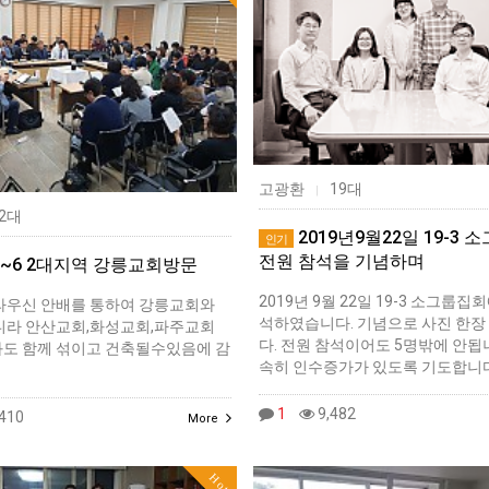
고광환
19대
|
2대
2019년9월22일 19-3
인기
전원 참석을 기념하며
.5~6 2대지역 강릉교회방문
2019년 9월 22일 19-3 소그룹집
라우신 안배를 통하여 강릉교회와
석하였습니다. 기념으로 사진 한장
니라 안산교회,화성교회,파주교회
다. 전원 참석이어도 5명밖에 안됩
도 함께 섞이고 건축될수있음에 감
속히 인수증가가 있도록 기도합니다
1
9,482
410
More
Hot