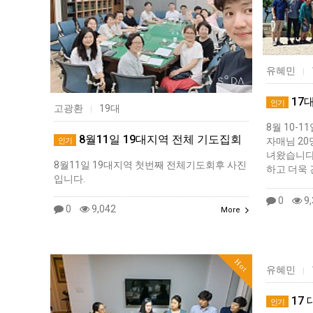
유혜민
|
17
인기
고광환
19대
|
8월 10-1
8월11일 19대지역 전체 기도집회
자매님 20명
인기
녀왔습니다
8월11일 19대지역 첫번째 전체기도회후 사진
하고 더욱
입니다.
0
9,
0
9,042
More
Hot
유혜민
|
17
인기