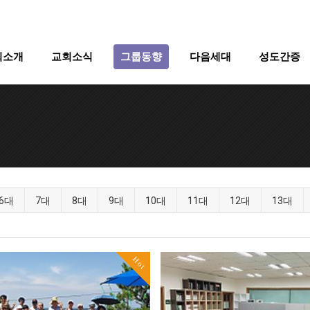
회소개
교회소식
그룹동향
다음세대
성도간증
6대
7대
8대
9대
10대
11대
12대
13대
Hot