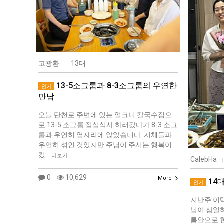
고광환
13대
|
13-5소그룹과 8-3소그룹의 우연한
인기
만남
오늘 탄천로 주변에 있는 얼크니 칼국수집으
로 13-5 소그룹 점심식사 하러갔다가 8-3 소그
룹과 우연히 옆자리에 앉았습니다. 지체들과
우연히 섞인 것있지만 주님이 주시는 행복이
컸…
더보기
CalebHa
|
0
10,629
More
14
인기
지난주 이
님이 삼일
름안으로 