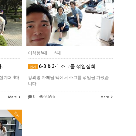
이석봉6대
6대
|
.
6-3 & 3-1 소그룹 섞임집회
인기
절기때 4대
강의령 자매님 댁에서 소그룹 섞임을 가졌습
니다.
0
9,596
More
More
Hot