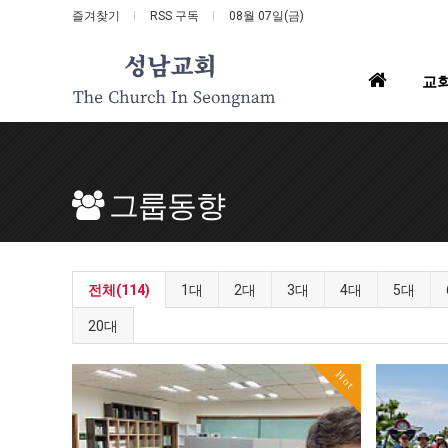
즐겨찾기
RSS 구독
08월 07일(금)
홈
교
으
로
그룹동향
전체(114)
1대
2대
3대
4대
5대
20대
Hot