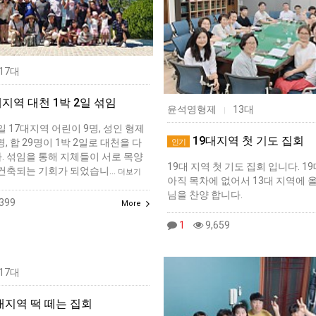
17대
대지역 대천 1박 2일 섞임
윤석영형제
13대
|
1일 17대지역 어린이 9명, 성인 형제
19대지역 첫 기도 집회
, 합 29명이 1박 2일로 대천을 다
인기
. 섞임을 통해 지체들이 서로 목양
19대 지역 첫 기도 집회 입니다. 
 건축되는 기회가 되었습니…
더보기
아직 목차에 없어서 13대 지역에 
님을 찬양 합니다.
399
More
1
9,659
17대
 대지역 떡 떼는 집회