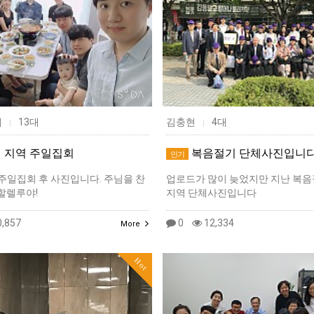
매
13대
김충현
4대
|
|
1 지역 주일집회
복음절기 단체사진입니다
인기
역 주일집회 후 사진입니다. 주님을 찬
업로드가 많이 늦었지만 지난 복음
할렐루야!
지역 단체사진입니다
,857
0
12,334
More
Hot