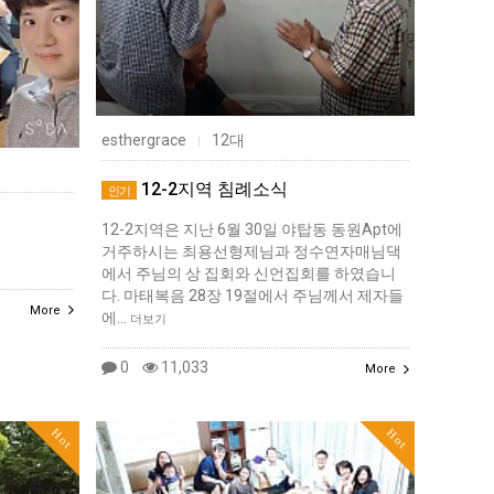
esthergrace
12대
|
12-2지역 침례소식
인기
12-2지역은 지난 6월 30일 야탑동 동원Apt에
거주하시는 최용선형제님과 정수연자매님댁
에서 주님의 상 집회와 신언집회를 하였습니
다. 마태복음 28장 19절에서 주님께서 제자들
More
에…
더보기
0
11,033
More
Hot
Hot