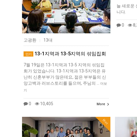
늘 새로운 
니다.
0
8,
고광환
13대
|
13-1지역과 13-5지역의 섞임집회
인기
7월 19일은 13-1지역과 13-5 지역의 섞임집
회가 있었습니다. 13-1지역과 13-5지역은 유
난히 신혼부부가 많은데요, 젊은 부부들의 신
앙고백과 러브스토리를 들으며, 주님의 …
더보
기
0
10,405
More
Hot