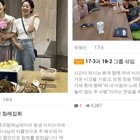
유혜민
17대
|
17-3과 18-2 그룹 섞임
인기
시간이 되시는 분과 함께 저녁 식사
거운 시간을 가졌고, 또한 찬송 100
가세 푯대 향해"와 내 마음의 노래 1
놓지 않는 주 사랑"이라는 찬송을 
14대
1
9,287
대 침례집회
택규형제님에이어 동생 이지수자매
하나님의 이름안으로 주 예수의 이
한 몸안으로 침례를 받았습니다. 애