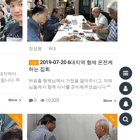
정성원
6대
|
2019-07-20 6대지역 형제 온전케
인기
하는 집회
19대지역이
올립니다. 주
하용출 형제님께서 가정을 열어주시고, 자매
님들께서 함께 식사를 준비해주셨습니다 ^^
0
10,020
More
More
Hot
Hot