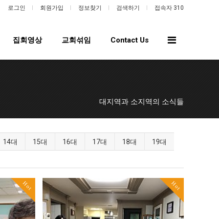
로그인
회원가입
정보찾기
검색하기
접속자 310
전
집회영상
교회섞임
Contact Us
체
메
뉴
대지역과 소지역의 소식들
14대
15대
16대
17대
18대
19대
Hot
Hot