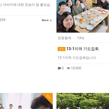
신 아버지에 대한 찬송이 참 좋았습
339
More
전원형제
13대
|
13-1지역 기도집회
인기
13-1지역 기도집회입니다
0
10,000
Hot