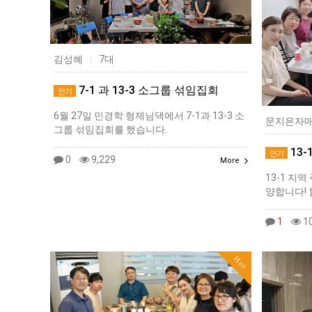
김성혜
7대
|
7-1 과 13-3 소그룹 섞임집회
인기
6월 27일 민경학 형제님댁에서 7-1과 13-3 소
문지은자
그룹 섞임집회를 했습니다.
13-
인기
0
9,229
More
13-1 지
양합니다! 
1
10
Hot