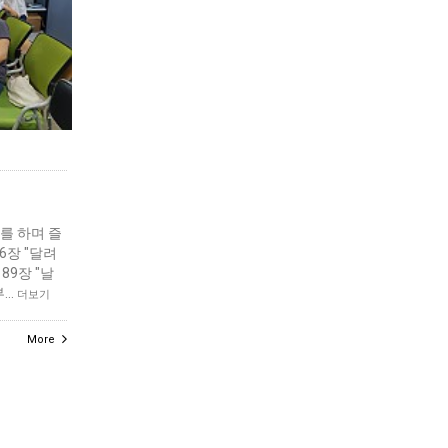
를 하며 즐
6장 "달려
89장 "날
부…
더보기
More