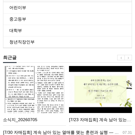
어린이부
중고등부
대학부
청년직장인부
최근글
소
[7/23
식
자
지
매
_20260705
집
회]
계
속
소식지_20260705
[7/23 자매집회] 계속 남아 있는 열매를 맺는 훈련과 실행 ― 새 길 실행의 필요성과 전망
남
아
[7/30 자매집회] 계속 남아 있는 열매를 맺는 훈련과 실행 ― 교회생활을 가정으로 가져감
07.31