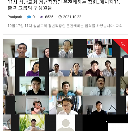
11차 성남교회 청년직장인 온전케하는 집회_메시지11.
활력 그룹의 구성원들
0
8525
2021.10.22
Paulpark
10월 17일 11차 성남교회 청년직장인 온전케하는 집회를 하였습니다. 교회
를 건축하는 ‘사대 건설’ 마가복음 12장 1절은 “그리고 예수님께서 그들에게
비유로 말씀하시기 시작하셨다. ‘어떤사람이 포도원을 만들어, 그 주위를 산
Hot
울타리로 두르고, 땅을 파서 포도즙 틀을 만들고, 망대를 세웠습니다. 그리고
포도원을 농부들에게 세를 주고 타국으로 갔습니다.’ ”…