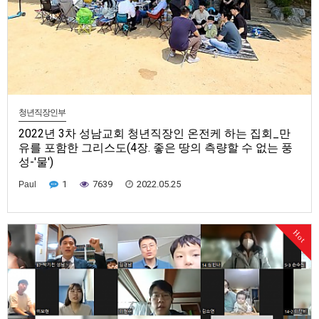
청년직장인부
2022년 3차 성남교회 청년직장인 온전케 하는 집회_만
유를 포함한 그리스도(4장. 좋은 땅의 측량할 수 없는 풍
성-'물')
1
7639
2022.05.25
Paul
22년도 제3차 성남 청년직장인 온전하게 하는 집회를 하였습니다. 특별히
이번 달에는 오전에 청년직장인 온전케하는 집회(zoom)를 마치고, 오후에
Hot
는 야탑 근처 공원에서 함께 모여 오랜만에 야외섞임의 시간을 가졌습니다.
(골짜기와 산) 신명기를 볼 때 이 물은 골짜기와 산에서부터 흐르고 있다. 그
것은 무엇을 의미하는가? 골짜기와 산이 없다면 물은 결코 흐르…