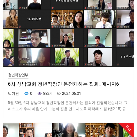
청년직장인부
6차 성남교회 청년직장인 온전케하는 집회_메시지6
0
8824
2021.06.01
박기천
5월 30일 6차 성남교회 청년직장인 온전케하는 집회가 진행되었습니다. 그
리스도가 우리 마음 안에 그분의 집을 만드시도록 허락해 드림 (엡2:15) 규
례들로 된 계명의 율법을 자기 육체 안에서 없애 버리셨습니다. 이것은 이 둘
을 그분 자신 안에서 한 새사람으로 창조하시어 화평을 이루시려는 것이며,
Hot
(엡3:17) 믿음을 통하여 그리스도께서 여러분의 마음에 거…