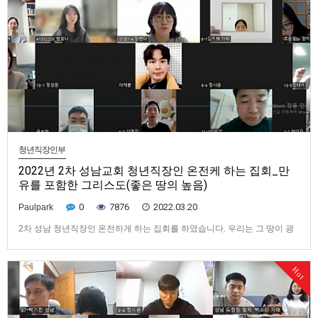
청년직장인부
2022년 2차 성남교회 청년직장인 온전케 하는 집회_만
유를 포함한 그리스도(좋은 땅의 높음)
0
7876
2022.03.20
Paulpark
2차 성남 청년직장인 온전하게 하는 집회를 하였습니다. 우리는 그 땅이 광
대한 점에서 좋음을 알았다. 우리는 그 땅의 좋음에 대해 더욱더 보아야 한
다. 성경 말씀에서 우리는 그 땅에 높은 지점이 있다는 것을 들었다. "여호와
Hot
께서 그로 땅의 높은 곳을 타고 다니게 하시며"[신 33:13] 이 땅은 높기 떄문
에 또한 좋다. [부활 승천하신 그리스도] 이것은 …