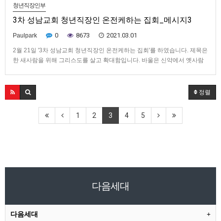
청년직장인부
3차 성남교회 청년직장인 온전케하는 집회_메시지3
0
8673
2021.03.01
Paulpark
2월 21일 '3차 성남교회 청년직장인 온전케하는 집회'를 하였습니다. 제목은
한 새사람을 위해 그리스도를 살고 확대함입니다. 바울은 신약에서 옛사람
을 벗어버리고 한 새사람을 입으라고 말했는데(엡 4:24, 골 3:10), 여기서 옷
을 입는 것은 믿는 이들의 생활과 관련된다. 우리가 새사람을 입기 위해서는
옛사람 곧 옛사람의 생활방식을 벗어버려야 한다. 새…
정렬
1
2
3
4
5
다음세대
다음세대