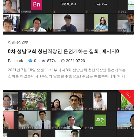
청년직장인부
8차 성남교회 청년직장인 온전케하는 집회_메시지8
0
8774
2021.07.23
Paulpark
2021년 7월 18일 오전 11시 부터 제8차 성남교회 청년직장인 온전케하는
집회를 하였습니다. (주님의 말씀을 취함으로) 주님은 여호수아에게 “이제
너와 이 모든 백성은 일어나 이 요단강을 건너 내가 이들, 곧 이스라엘 자손
에게 줄 땅으로 들어가거라. 내가 모세에게 약속한 대로, 너희가 발바닥으로
Hot
밟는 곳은 다 내가 너희에게 주었다.”라고 말씀하셨다. …