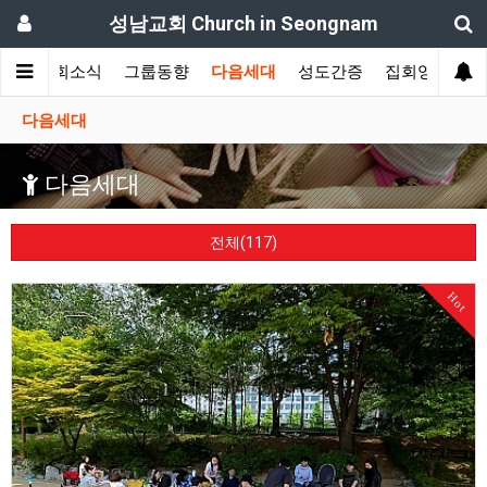
성남교회 Church in Seongnam
개
교회소식
그룹동향
다음세대
성도간증
집회영상
다음세대
다음세대
전체(117)
Hot