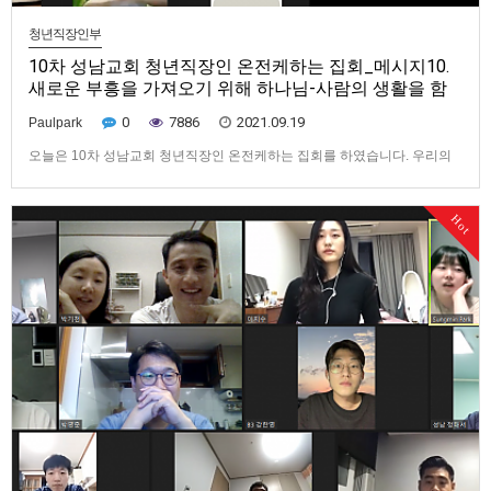
청년직장인부
10차 성남교회 청년직장인 온전케하는 집회_메시지10.
새로운 부흥을 가져오기 위해 하나님-사람의 생활을 함
0
7886
2021.09.19
Paulpark
오늘은 10차 성남교회 청년직장인 온전케하는 집회를 하였습니다. 우리의
실행은 어떤 종류의 천연적인 사람―선하거나 악한 사람―의 생활을 하는
것이 아니다. 우리의 실행은 하나님-사람의 생활을 하는 것이다. 하나님-사
Hot
람은 거듭나고 변화되어 하나님과 하나되어 하나님을 그의 생명과 인격과
모든 것으로 취하는 사람이다. 결국 이 사람은 그분의 신격에서가 아니라
그…