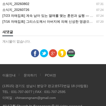
있
소식지_20260802
07.31
는
소식지_20260726
07.24
열
[7/23 자매집회] 계속 남아 있는 열매를 맺는 훈련과 실행 ― 새 길 실행의 필요성과 전망
07.24
매
[7/16 자매집회] 그리스도께서 아버지에 의해 신성한 영광으로 영광스럽게 되신 결과 ― 아버지의 집과 참포도나무와 새 아이의 기능
07.20
를
맺
새댓글
는
게시물이 없습니다.
훈
련
과
실
행
―
이용안내
문의하기
PC버전
새
길
(13515) 경기도 성남시 분당구 판교로572번길 18 (야탑동)
실
TEL : 031-707-0077 | FAX : 031-707-2595
행
이메일 :
chinseongnam@gmail.com
의