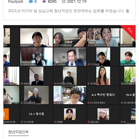
0
8285
2021.12.19
Paulpark
2021년 마지막 달 성남교회 청년직장인 온전케하는 집회를 하였습니다. 활
력그룹의 소중히 품음과 목양에 대한 부담교통과 지체들의 간증으로 풍성한
집회를 누리게 하신 주님께 감사합니다. (하나님의 새 창조물에 속한 믿는
Hot
이들의 새사람의 인성 역시 부활 안에 있음) 어떻게 활력적이 될 수 있는가?
우리는 많이 기도해야 한다고 말할지 모른다. 그 말은 옳지만, …
청년직장인부