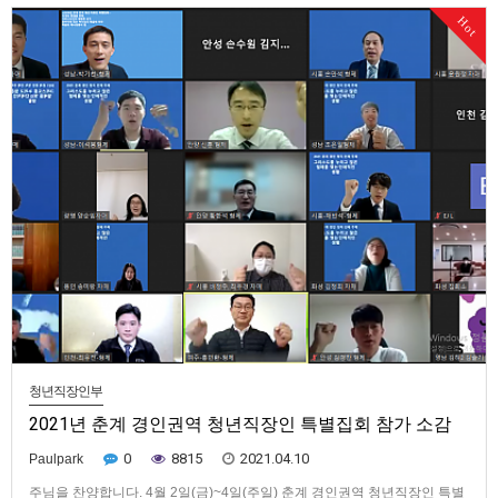
리는 주님의 회복이 무엇인지를 깨달아야 한다. 주님의 회복은 시온을 건축
Hot
하는 것이다...시온은 거룩한 성인 교회의 고봉, 중심, 높이 …
청년직장인부
2021년 춘계 경인권역 청년직장인 특별집회 참가 소감
0
8815
2021.04.10
Paulpark
주님을 찬양합니다. 4월 2일(금)~4일(주일) 춘계 경인권역 청년직장인 특별