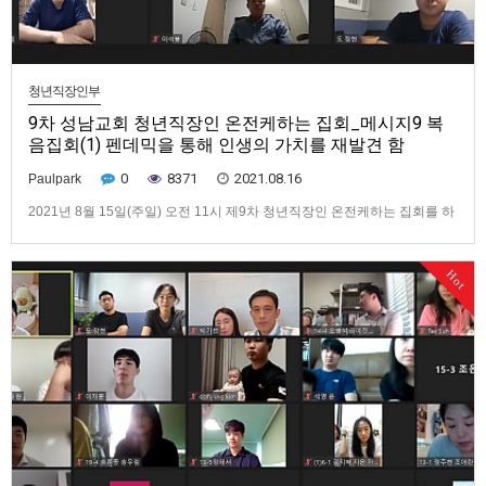
청년직장인부
9차 성남교회 청년직장인 온전케하는 집회_메시지9 복
음집회(1) 펜데믹을 통해 인생의 가치를 재발견 함
0
8371
2021.08.16
Paulpark
2021년 8월 15일(주일) 오전 11시 제9차 청년직장인 온전케하는 집회를 하
였습니다. 이번 집회는 특별회 펜데믹을 통해 인생의 가치를 재발견 함이라
는 주제로, 장기간 이어지는 코로나 상황에서 미래의 불투명성으로 인한 염
Hot
려와 걱정으로 억눌려진 우리 주변의 친구, 동료들을 위한 집회였습니다. 형
제자매님들의 부담교통, 간증, 찬송을 통해 이번 집회가 복음친…