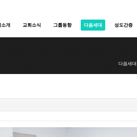
회소개
교회소식
그룹동향
다음세대
성도간증
다음세대