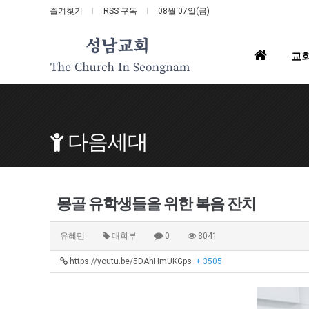
즐겨찾기
RSS 구독
08월 07일(금)
홈
교
으
로
다음세대
몽골 유학생들을 위한 복음 잔치
유혜민
대학부
0
8041
https://youtu.be/5DAhHmUKGps
+ 3505