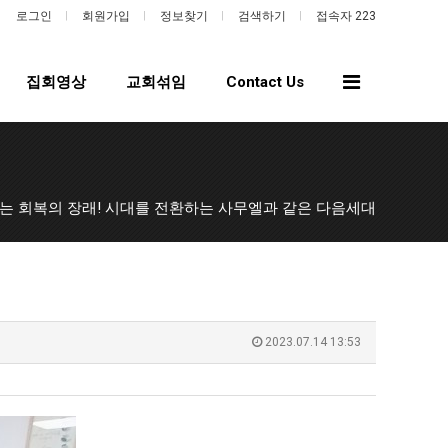
로그인
회원가입
정보찾기
검색하기
접속자 223
전
집회영상
교회섞임
Contact Us
체
메
뉴
는 회복의 장래! 시대를 전환하는 사무엘과 같은 다음세대
2023.07.14 13:53