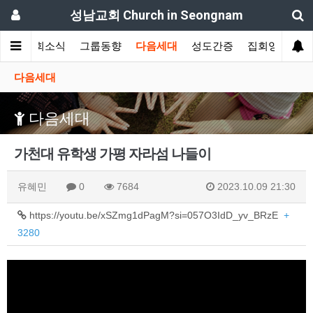
성남교회 Church in Seongnam
개
교회소식
그룹동향
다음세대
성도간증
집회영상
다음세대
다음세대
가천대 유학생 가평 자라섬 나들이
유혜민
0
7684
2023.10.09 21:30
https://youtu.be/xSZmg1dPagM?si=057O3IdD_yv_BRzE
+
3280