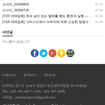
있
소식지_20260802
07.31
는
소식지_20260726
07.24
열
[7/23 자매집회] 계속 남아 있는 열매를 맺는 훈련과 실행 ― 새 길 실행의 필요성과 전망
07.24
매
[7/16 자매집회] 그리스도께서 아버지에 의해 신성한 영광으로 영광스럽게 되신 결과 ― 아버지의 집과 참포도나무와 새 아이의 기능
07.20
를
맺
새댓글
는
게시물이 없습니다.
훈
련
과
실
행
―
이용안내
문의하기
PC버전
새
길
(13515) 경기도 성남시 분당구 판교로572번길 18 (야탑동)
실
TEL : 031-707-0077 | FAX : 031-707-2595
행
이메일 :
chinseongnam@gmail.com
의