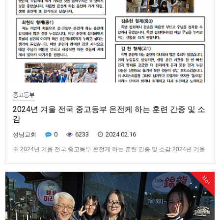
중고등부
2024년 겨울 전국 중고등부 온전케 하는 훈련 간증 및 소
감
0
6233
2024.02.16
성남교회
※ 2024년 겨울 전국 중고등부 온전케 하는 훈련 간증 및 소감 2024년 겨울
전국 중고등부 온전케 하는 훈련이 1월 20-23일(형제 훈련)과 25-28일(자매
훈련)에 있었습니다. 다음은 이번 훈련에 다녀온 중고등부 형제자매님들의
Hot
간증 및 소감입니다. 김도훈 형제(중1) : 희년에 대해 알 수 있어서 좋았고, 우
리가 주님의 이름을 부를 때 언제든지 …