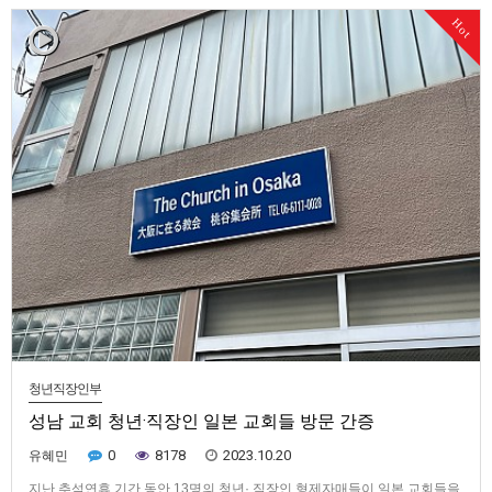
랑을 만지고 누린 것 같습니다. 춘천 닭갈비와 소양강 댐과 김유정역 레일바
Hot
이크 등을 함께 경험하면서 예수님의 인성 안에서 유학생들을 소중히 …
청년직장인부
성남 교회 청년·직장인 일본 교회들 방문 간증
0
8178
2023.10.20
유혜민
지난 추석연휴 기간 동안 13명의 청년· 직장인 형제자매들이 일본 교회들을