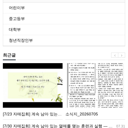
어린이부
중고등부
대학부
청년직장인부
최근글
[7/23
소
자
식
매
지
집
_20260705
회]
계
속
[7/23 자매집회] 계속 남아 있는 열매를 맺는 훈련과 실행 ― 새 길 실행의 필요성과 전망
소식지_20260705
남
아
[7/30 자매집회] 계속 남아 있는 열매를 맺는 훈련과 실행 ― 교회생활을 가정으로 가져감
07.31