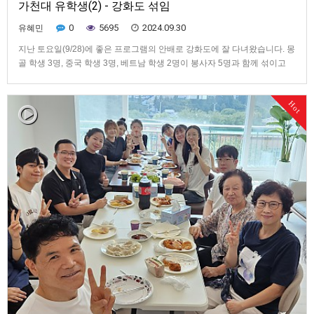
가천대 유학생(2) - 강화도 섞임
0
5695
2024.09.30
유혜민
지난 토요일(9/28)에 좋은 프로그램의 안배로 강화도에 잘 다녀왔습니다. 몽
골 학생 3명, 중국 학생 3명, 베트남 학생 2명이 봉사자 5명과 함께 섞이고
돌아왔습니다. 이번 섞임에 참여한 유학생들의 이름과 상황은 다음과 같습
니다. • 몽골: 1. 홀랑 자매 작년 봄에 한국에 와서 가천대에서 한국어를 배우
Hot
고 올해 9월에 의정부에 있는 신한대 경영대학원에 …