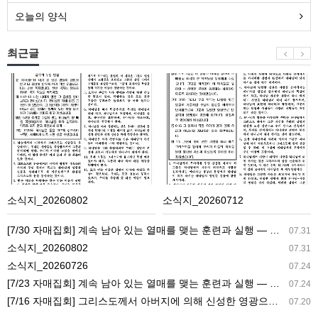
오늘의 양식
최근글
소
소
식
식
지
지
_20260802
_20260712
소식지_20260802
소식지_20260712
[7/30 자매집회] 계속 남아 있는 열매를 맺는 훈련과 실행 ― 교회생활을 가정으로 가져감
07.31
소식지_20260802
07.31
소식지_20260726
07.24
[7/23 자매집회] 계속 남아 있는 열매를 맺는 훈련과 실행 ― 새 길 실행의 필요성과 전망
07.24
[7/16 자매집회] 그리스도께서 아버지에 의해 신성한 영광으로 영광스럽게 되신 결과 ― 아버지의 집과 참포도나무와 새 아이의 기능
07.20