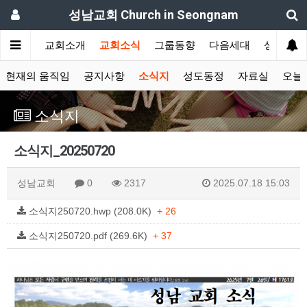
성남교회 Church in Seongnam
교회소개
교회소식
그룹동향
다음세대
성도간증
현재의 움직임
공지사항
소식지
성도동정
자료실
오늘
소식지
소식지_20250720
성남교회
0
2317
2025.07.18 15:03
소식지250720.hwp (208.0K)
+ 26
소식지250720.pdf (269.6K)
+ 37